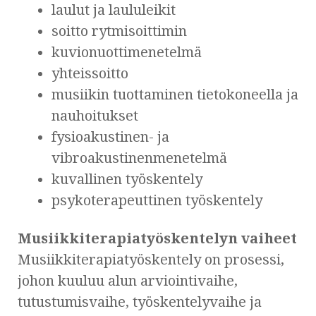
laulut ja laululeikit
soitto rytmisoittimin
kuvionuottimenetelmä
yhteissoitto
musiikin tuottaminen tietokoneella ja
nauhoitukset
fysioakustinen- ja
vibroakustinenmenetelmä
kuvallinen työskentely
psykoterapeuttinen työskentely
Musiikkiterapiatyöskentelyn vaiheet
Musiikkiterapiatyöskentely on prosessi,
johon kuuluu alun arviointivaihe,
tutustumisvaihe, työskentelyvaihe ja