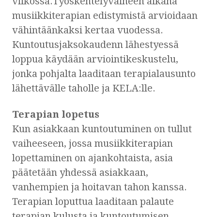
viikossa.Työskentelyvaiheen aikana
musiikkiterapian edistymistä arvioidaan
vähintäänkaksi kertaa vuodessa.
Kuntoutusjaksokaudenn lähestyessä
loppua käydään arviointikeskustelu,
jonka pohjalta laaditaan terapialausunto
lähettävälle taholle ja KELA:lle.
Terapian lopetus
Kun asiakkaan kuntoutuminen on tullut
vaiheeseen, jossa musiikkiterapian
lopettaminen on ajankohtaista, asia
päätetään yhdessä asiakkaan,
vanhempien ja hoitavan tahon kanssa.
Terapian loputtua laaditaan palaute
terapian kulusta ja kuntoutumisen