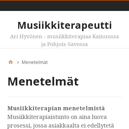
Valikko
Musiikkiterapeutti
Ari Hyvönen - musiikkiterapiaa Kainuussa
ja Pohjois-Savossa
Menetelmät
Menetelmät
Musiikkiterapian menetelmistä
Musiikkiterapiaistunto on aina luova
prosessi, jossa asiakkaalta ei edellytetä