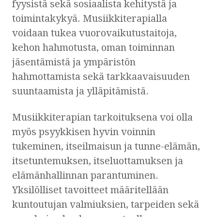
fyysistä sekä sosiaalista kehitystä ja
toimintakykyä. Musiikkiterapialla
voidaan tukea vuorovaikutustaitoja,
kehon hahmotusta, oman toiminnan
jäsentämistä ja ympäristön
hahmottamista sekä tarkkaavaisuuden
suuntaamista ja ylläpitämistä.
Musiikkiterapian tarkoituksena voi olla
myös psyykkisen hyvin voinnin
tukeminen, itseilmaisun ja tunne-elämän,
itsetuntemuksen, itseluottamuksen ja
elämänhallinnan parantuminen.
Yksilölliset tavoitteet määritellään
kuntoutujan valmiuksien, tarpeiden sekä