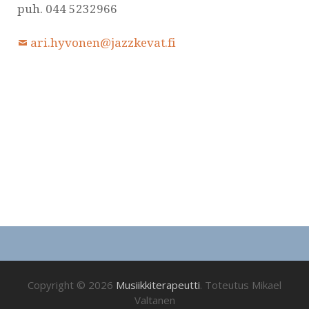
puh. 044 5232966
ari.hyvonen@jazzkevat.fi
Copyright © 2026
Musiikkiterapeutti
. Toteutus Mikael
Valtanen